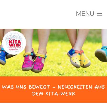
MENU
Über uns
Einrichtungen
Jobs & Karriere
Fachberatung & Projekte
Aktuelles
WAS UNS BEWEGT –
NEUIGKEITEN AUS
DEM KITA-WERK