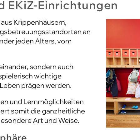
 aus Krippenhäusern,
agsbetreuungsstandorten an
nder jeden Alters, vom
neinander, sondern auch
spielerisch wichtige
es Leben prägen werden.
ten und Lernmöglichkeiten
dert somit die ganzheitliche
 besondere Art und Weise.
sphäre
nnen und Mitarbeiter bilden das Herzstück un