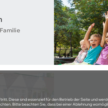
n
Familie
tt. Diese sind essenziell für den Betrieb der Seite und wer
hten. Bitte beachten Sie, dass bei einer Ablehnung womöglic
A
Glück