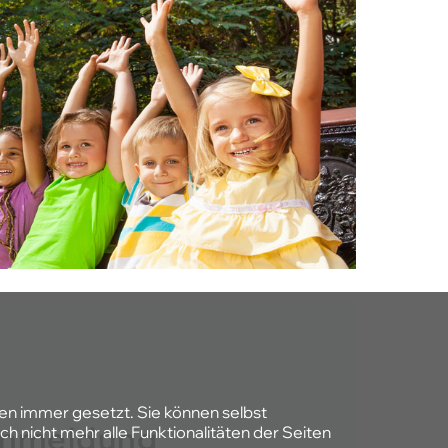
den immer gesetzt. Sie können selbst
h nicht mehr alle Funktionalitäten der Seiten
nmeldung
Datenschutzerklärung
Impressum
 kann man teilen