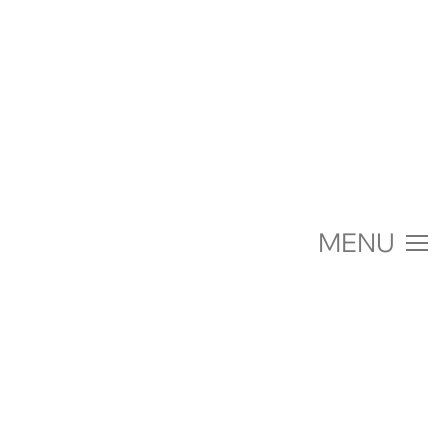
MENU
Über uns
Einrichtungen
Jobs & Karriere
Fachberatung & Projekte
Aktuelles